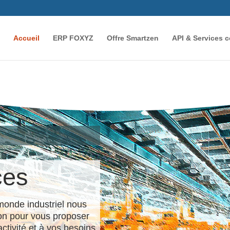
Accueil
ERP FOXYZ
Offre Smartzen
API & Services 
ces
onde industriel nous
ion pour vous proposer
ctivité et à vos besoins.