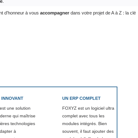
ve
.
nt d’honneur à vous
accompagner
dans votre projet de A à Z : la clé
 INNOVANT
UN ERP COMPLET
st une solution
FOXYZ est un logiciel ultra
erne qui maîtrise
complet avec tous les
ières technologies
modules intégrés. Bien
adapter à
souvent, il faut ajouter des