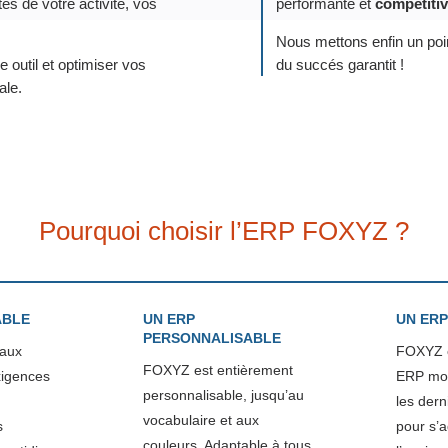
tés de votre activité, vos
performante et
compétiti
Nous mettons enfin un poi
 outil et optimiser vos
du succés garantit !
ale.
Pourquoi choisir l’ERP FOXYZ ?
ABLE
UN ERP
UN ERP
PERSONNALISABLE
aux
FOXYZ e
FOXYZ est entièrement
xigences
ERP mod
personnalisable, jusqu’au
les dern
vocabulaire et aux
s
pour s’
couleurs. Adaptable à tous