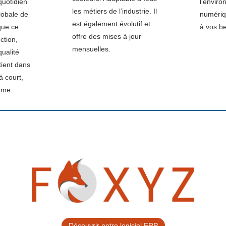
uotidien
l’envir
les métiers de l’industrie. Il
lobale de
numériq
est également évolutif et
que ce
à vos b
offre des mises à jour
ction,
mensuelles.
qualité
tient dans
à court,
rme.
Découvrir notre logiciel ERP