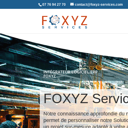
07 76 94 27 70
contact@foxyz-services.com
INTÉGRATEUR LOGICIEL ERP
FOXYZ
FOXYZ Servi
Notre connaissance approfondie du m
permet de personnaliser notre Solut
un projet sur-mesure adapté à votre a